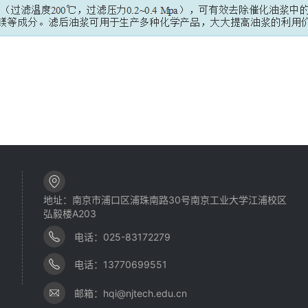
地址：南京市浦口区浦珠南路30号南京工业大学江浦校区
弘毅楼A203
电话：025-83172279
电话：13770699551
邮箱：hqi@njtech.edu.cn