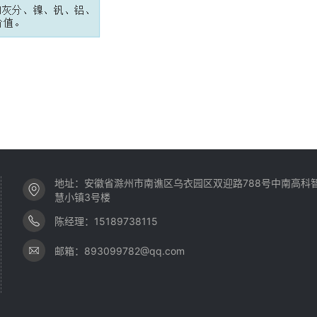
地址：安徽省滁州市南谯区乌衣园区双迎路788号中南高科
慧小镇3号楼
陈经理：15189738115
邮箱：893099782@qq.com