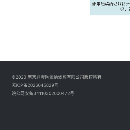
©2023 南京翃翌陶瓷纳滤膜有限公司版权所有
苏ICP备2026045829号
皖公网安备34110302000472号